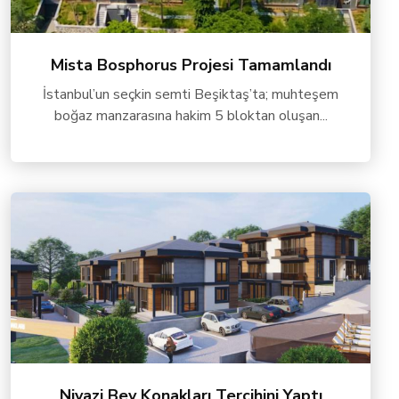
Mista Bosphorus Projesi Tamamlandı
İstanbul’un seçkin semti Beşiktaş’ta; muhteşem
boğaz manzarasına hakim 5 bloktan oluşan...
Niyazi Bey Konakları Tercihini Yaptı