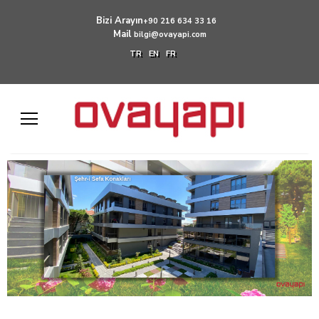
Bizi Arayın
+90 216 634 33 16
Mail
bilgi@ovayapi.com
TR
EN
FR